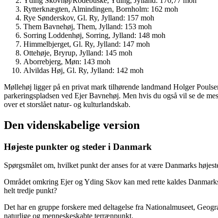
Yding Skovhøj/Rodebuske, Yding, Jylland: 170,77 moh
Rytterknægten, Almindingen, Bornholm: 162 moh
Rye Sønderskov, Gl. Ry, Jylland: 157 moh
Them Bavnehøj, Them, Jylland: 153 moh
Sorring Loddenhøj, Sorring, Jylland: 148 moh
Himmelbjerget, Gl. Ry, Jylland: 147 moh
Ottehøje, Bryrup, Jylland: 145 moh
Aborrebjerg, Møn: 143 moh
Alvildas Høj, Gl. Ry, Jylland: 142 moh
Møllehøj ligger på en privat mark tilhørende landmand Holger Poulsen
parkeringspladsen ved Ejer Bavnehøj. Men hvis du også vil se de meste
over et storslået natur- og kulturlandskab.
Den videnskabelige version
Højeste punkter og steder i Danmark
Spørgsmålet om, hvilket punkt der anses for at være Danmarks højeste
Området omkring Ejer og Yding Skov kan med rette kaldes Danmarks ta
helt tredje punkt?
Det har en gruppe forskere med deltagelse fra Nationalmuseet, Geogra
naturlige og menneskeskabte terrænpunkt.