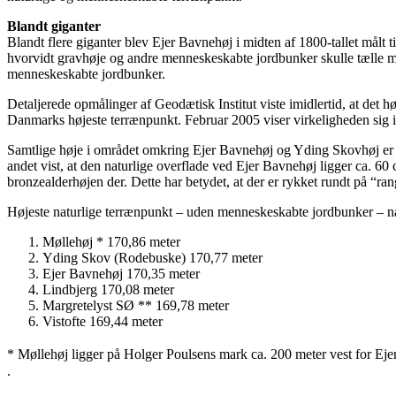
Blandt giganter
Blandt flere giganter blev Ejer Bavnehøj i midten af 1800-tallet målt t
hvorvidt gravhøje og andre menneskeskabte jordbunker skulle tælle m
menneskeskabte jordbunker.
Detaljerede opmålinger af Geodætisk Institut viste imidlertid, at det h
Danmarks højeste terrænpunkt. Februar 2005 viser virkeligheden sig im
Samtlige høje i området omkring Ejer Bavnehøj og Yding Skovhøj er ble
andet vist, at den naturlige overflade ved Ejer Bavnehøj ligger ca. 6
bronzealderhøjen der. Dette har betydet, at der er rykket rundt på “ra
Højeste naturlige terrænpunkt – uden menneskeskabte jordbunker – næ
Møllehøj * 170,86 meter
Yding Skov (Rodebuske) 170,77 meter
Ejer Bavnehøj 170,35 meter
Lindbjerg 170,08 meter
Margretelyst SØ ** 169,78 meter
Vistofte 169,44 meter
* Møllehøj ligger på Holger Poulsens mark ca. 200 meter vest for Ej
.