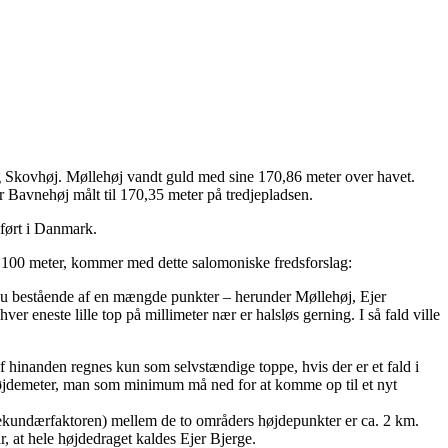
g Skovhøj. Møllehøj vandt guld med sine 170,86 meter over havet.
r Bavnehøj målt til 170,35 meter på tredjepladsen.
dført i Danmark.
r 100 meter, kommer med dette salomoniske fredsforslag:
eau bestående af en mængde punkter – herunder Møllehøj, Ejer
eneste lille top på millimeter nær er halsløs gerning. I så fald ville
hinanden regnes kun som selvstændige toppe, hvis der er et fald i
 højdemeter, man som minimum må ned for at komme op til et nyt
sekundærfaktoren) mellem de to områders højdepunkter er ca. 2 km.
r, at hele højdedraget kaldes Ejer Bjerge.