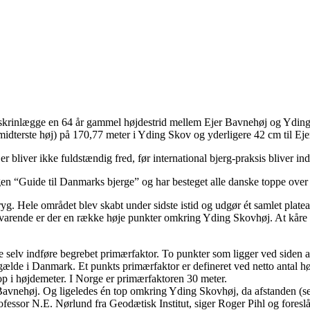
t skrinlægge en 64 år gammel højdestrid mellem Ejer Bavnehøj og Ydin
(midterste høj) på 170,77 meter i Yding Skov og yderligere 42 cm til Eje
liver ikke fuldstændig fred, før international bjerg-praksis bliver in
ogen “Guide til Danmarks bjerge” og har besteget alle danske toppe ove
yg. Hele området blev skabt under sidste istid og udgør ét samlet plat
ende er der en række høje punkter omkring Yding Skovhøj. At kåre hver 
lv indføre begrebet primærfaktor. To punkter som ligger ved siden af 
 gælde i Danmark. Et punkts primærfaktor er defineret ved netto antal
p i højdemeter. I Norge er primærfaktoren 30 meter.
 Bavnehøj. Og ligeledes én top omkring Yding Skovhøj, da afstanden (
professor N.E. Nørlund fra Geodætisk Institut, siger Roger Pihl og foreslå