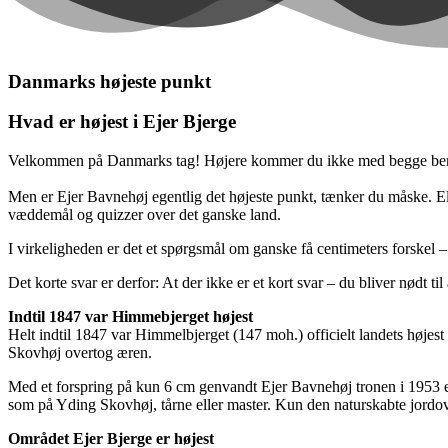
Danmarks højeste punkt
Hvad er højest i Ejer Bjerge
Velkommen på Danmarks tag! Højere kommer du ikke med begge ben
Men er Ejer Bavnehøj egentlig det højeste punkt, tænker du måske. El
væddemål og quizzer over det ganske land.
I virkeligheden er det et spørgsmål om ganske få centimeters forskel –
Det korte svar er derfor: At der ikke er et kort svar – du bliver nødt til
Indtil 1847 var Himmebjerget højest
Helt indtil 1847 var Himmelbjerget (147 moh.) officielt landets højes
Skovhøj overtog æren.
Med et forspring på kun 6 cm genvandt Ejer Bavnehøj tronen i 1953 ef
som på Yding Skovhøj, tårne eller master. Kun den naturskabte jordov
Området Ejer Bjerge er højest