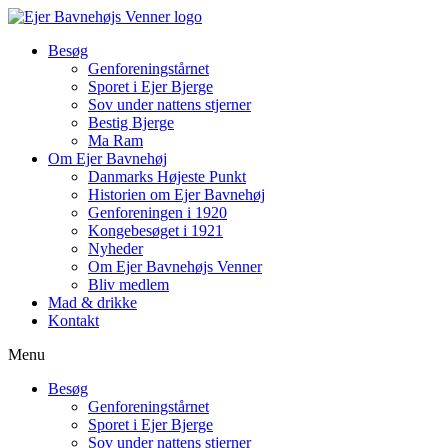
Besøg
Genforenings­tårnet
Sporet i Ejer Bjerge
Sov under nattens stjerner
Bestig Bjerge
Ma Ram
Om Ejer Bavnehøj
Danmarks Højeste Punkt
Historien om Ejer Bavnehøj
Genforeningen i 1920
Kongebesøget i 1921
Nyheder
Om Ejer Bavnehøjs Venner
Bliv medlem
Mad & drikke
Kontakt
Menu
Besøg
Genforenings­tårnet
Sporet i Ejer Bjerge
Sov under nattens stjerner