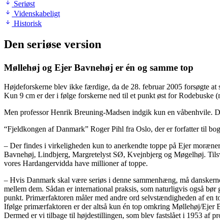
Seriøst
Videnskabeligt
Historisk
Den seriøse version
Møllehøj og Ejer Bavnehøj er én og samme top
Højdeforskerne blev ikke færdige, da de 28. februar 2005 forsøgte a
Kun 9 cm er der i følge forskerne ned til et punkt øst for Rodebuske 
Men professor Henrik Breuning-Madsen indgik kun en våbenhvile. Der b
“Fjeldkongen af Danmark” Roger Pihl fra Oslo, der er forfatter til b
– Der findes i virkeligheden kun to anerkendte toppe på Ejer moræner
Bavnehøj, Lindbjerg, Margretelyst SØ, Kvejnbjerg og Møgelhøj. Tilsvar
vores Hardangervidda have millioner af toppe.
– Hvis Danmark skal være seriøs i denne sammenhæng, må danskerne se
mellem dem. Sådan er international praksis, som naturligvis også bør
punkt. Primærfaktoren måler med andre ord selvstændigheden af en to
Ifølge primærfaktoren er der altså kun én top omkring Møllehøj/Ejer
Dermed er vi tilbage til højdestillingen, som blev fastslået i 1953 af 