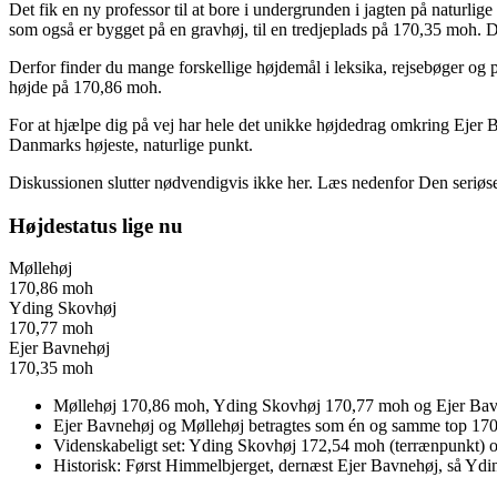
Det fik en ny professor til at bore i undergrunden i jagten på naturli
som også er bygget på en gravhøj, til en tredjeplads på 170,35 moh. 
Derfor finder du mange forskellige højdemål i leksika, rejsebøger og
højde på 170,86 moh.
For at hjælpe dig på vej har hele det unikke højdedrag omkring Ejer 
Danmarks højeste, naturlige punkt.
Diskussionen slutter nødvendigvis ikke her. Læs nedenfor Den seriøs
Højdestatus lige nu
Møllehøj
170,86 moh
Yding Skovhøj
170,77 moh
Ejer Bavnehøj
170,35 moh
Møllehøj 170,86 moh, Yding Skovhøj 170,77 moh og Ejer Ba
Ejer Bavnehøj og Møllehøj betragtes som én og samme top 17
Videnskabeligt set: Yding Skovhøj 172,54 moh (terrænpunkt) o
Historisk: Først Himmelbjerget, dernæst Ejer Bavnehøj, så Ydi