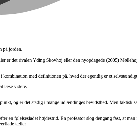
 på jorden.
ler er det rivalen Yding Skovhøj eller den nyopdagede (2005) Møllehøj
 i kombination med definitionen på, hvad der egentlig er et selvstændig
 at læse videre.
t punkt, og er det stadig i mange udlændinges bevidsthed. Men faktisk s
ter en følelsesladet højdestrid. En professor slog dengang fast, at m
erflade tæller