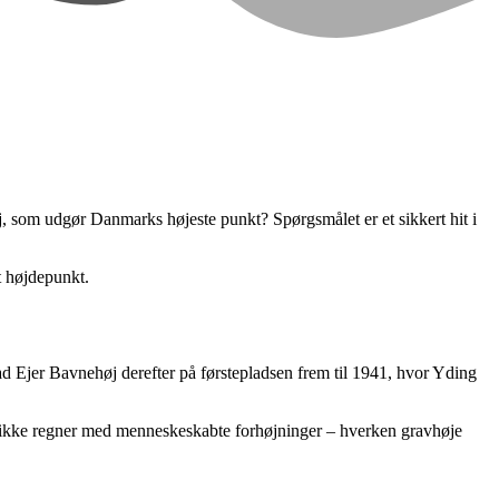
, som udgør Danmarks højeste punkt? Spørgsmålet er et sikkert hit i
t højdepunkt.
ad Ejer Bavnehøj derefter på førstepladsen frem til 1941, hvor Yding
an ikke regner med menneskeskabte forhøjninger – hverken gravhøje