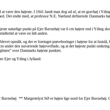
il at være den højeste. I 1941 fandt man dog ud af, at en gravhøj i Ydin
ed. Det endte med, at professor N.E. Nørlund definerede Danmarks høje
øjeste naturlige punkt på Ejer Bavnehøj var 6 cm højere end i Yding skov
idlertid at være en lidt anden.
vet opmålt, og der er foretaget prøveboringer i højene for at fastslå,
0 cm under den nuværende højoverflade, og at det højeste punkt omkring
nglisten” over Danmarks højeste punkter.
r Ejer og Yding i Jylland:
er Bavnehøj ** Margretelyst SØ er højen lige nord for Ejer Bavnehøj.