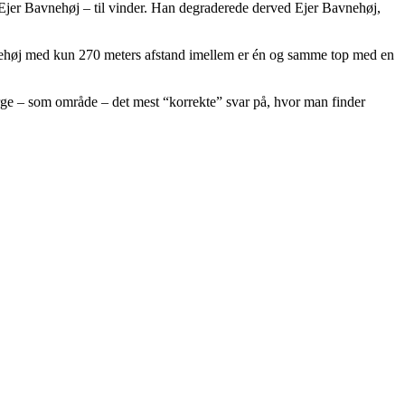
på Ejer Bavnehøj – til vinder. Han degraderede derved Ejer Bavnehøj,
avnehøj med kun 270 meters afstand imellem er én og samme top med en
rge – som område – det mest “korrekte” svar på, hvor man finder