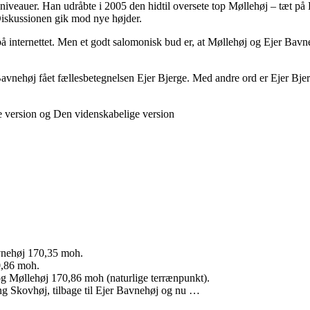
ge niveauer. Han udråbte i 2005 den hidtil oversete top Møllehøj – tæt 
Diskussionen gik mod nye højder.
 på internettet. Men et godt salomonisk bud er, at Møllehøj og Ejer B
Bavnehøj fået fællesbetegnelsen Ejer Bjerge. Med andre ord er Ejer Bje
e version og Den videnskabelige version
vnehøj 170,35 moh.
0,86 moh.
g Møllehøj 170,86 moh (naturlige terrænpunkt).
ng Skovhøj, tilbage til Ejer Bavnehøj og nu …