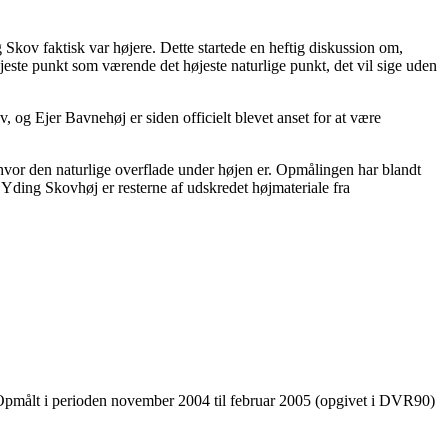
g Skov faktisk var højere. Dette startede en heftig diskussion om,
ste punkt som værende det højeste naturlige punkt, det vil sige uden
, og Ejer Bavnehøj er siden officielt blevet anset for at være
 hvor den naturlige overflade under højen er. Opmålingen har blandt
 Yding Skovhøj er resterne af udskredet højmateriale fra
 Opmålt i perioden november 2004 til februar 2005 (opgivet i DVR90)