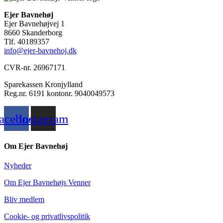
Ejer Bavnehøj
Ejer Bavnehøjvej 1
8660 Skanderborg
Tlf. 40189357
info@ejer-bavnehoj.dk
CVR-nr. 26967171
Sparekassen Kronjylland
Reg.nr. 6191 kontonr. 9040049573
acebook
Instagram
Om Ejer Bavnehøj
Nyheder
Om Ejer Bavnehøjs Venner
Bliv medlem
Cookie- og privatlivspolitik