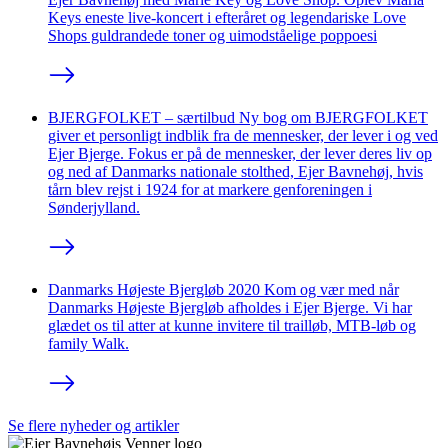
Keys eneste live-koncert i efteråret og legendariske Love
Shops guldrandede toner og uimodståelige poppoesi
BJERGFOLKET – særtilbud
Ny bog om BJERGFOLKET
giver et personligt indblik fra de mennesker, der lever i og ved
Ejer Bjerge. Fokus er på de mennesker, der lever deres liv op
og ned af Danmarks nationale stolthed, Ejer Bavnehøj, hvis
tårn blev rejst i 1924 for at markere genforeningen i
Sønderjylland.
Danmarks Højeste Bjergløb 2020
Kom og vær med når
Danmarks Højeste Bjergløb afholdes i Ejer Bjerge. Vi har
glædet os til atter at kunne invitere til trailløb, MTB-løb og
family Walk.
Se flere nyheder og artikler