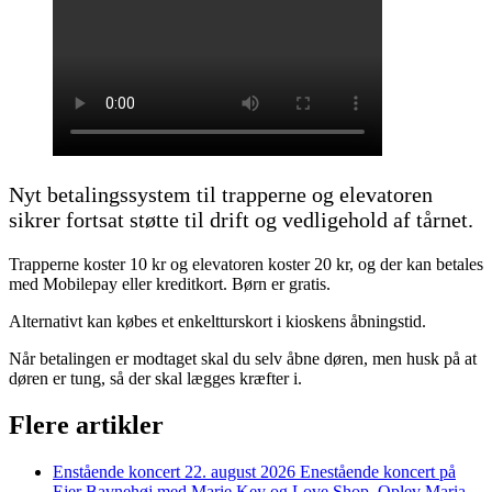
Nyt betalingssystem til trapperne og elevatoren
sikrer fortsat støtte til drift og vedligehold af tårnet.
Trapperne koster 10 kr og elevatoren koster 20 kr, og der kan betales
med Mobilepay eller kreditkort. Børn er gratis.
Alternativt kan købes et enkeltturskort i kioskens åbningstid.
Når betalingen er modtaget skal du selv åbne døren, men husk på at
døren er tung, så der skal lægges kræfter i.
Flere artikler
Enstående koncert 22. august 2026
Enestående koncert på
Ejer Bavnehøj med Marie Key og Love Shop. Oplev Maria