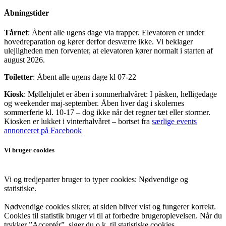
Åbningstider
Tårnet
: Åbent alle ugens dage via trapper. Elevatoren er under
hovedreparation og kører derfor desværre ikke. Vi beklager
ulejligheden men forventer, at elevatoren kører normalt i starten af
august 2026.
Toiletter
: Åbent alle ugens dage kl 07-22
Kiosk
: Møllehjulet er åben i sommerhalvåret: I påsken, helligedage
og weekender maj-september. Åben hver dag i skolernes
sommerferie kl. 10-17 – dog ikke når det regner tæt eller stormer.
Kiosken er lukket i vinterhalvåret – bortset fra
særlige events
annonceret på Facebook
Vi bruger cookies
Vi og tredjeparter bruger to typer cookies: Nødvendige og
statistiske.
Nødvendige cookies sikrer, at siden bliver vist og fungerer korrekt.
Cookies til statistik bruger vi til at forbedre brugeroplevelsen. Når du
trykker ”Acceptér”, siger du o.k. til statistiske cookies.