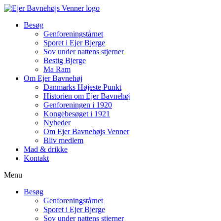
Besøg
Genforenings­tårnet
Sporet i Ejer Bjerge
Sov under nattens stjerner
Bestig Bjerge
Ma Ram
Om Ejer Bavnehøj
Danmarks Højeste Punkt
Historien om Ejer Bavnehøj
Genforeningen i 1920
Kongebesøget i 1921
Nyheder
Om Ejer Bavnehøjs Venner
Bliv medlem
Mad & drikke
Kontakt
Menu
Besøg
Genforenings­tårnet
Sporet i Ejer Bjerge
Sov under nattens stjerner